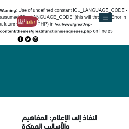
: Use of undefined constant ICL_LANGUAGE_CODE -
Warning
assumed 'ICL_LANGUAGE_CODE' (this will throw an Error in
a future version of PHP) in
/var/www/great/wp-
on line
content/themes/great/functions/enqueues.php
23
النفاذ إلى الإعلام: المفاهيم
والأساليب المبتكرة