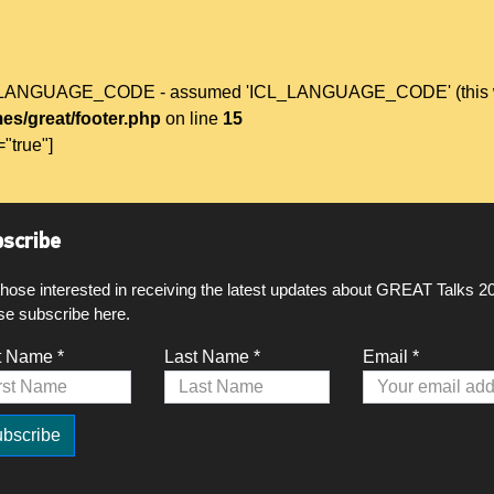
L_LANGUAGE_CODE - assumed 'ICL_LANGUAGE_CODE' (this will t
es/great/footer.php
on line
15
="true"]
scribe
those interested in receiving the latest updates about GREAT Talks 2
se subscribe here.
t Name *
Last Name *
Email *