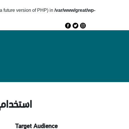
future version of PHP) in
/var/www/great/wp-
e
GREAT 2020
Speakers
Agenda
استخدام ا
Target Audience