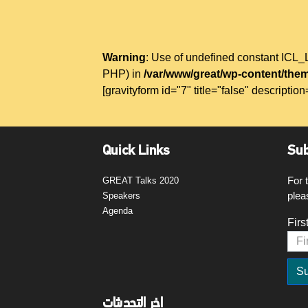
Warning
: Use of undefined constant IC
PHP) in
/var/www/great/wp-content/them
[gravityform id="7" title="false" description
Quick Links
Sub
For 
GREAT Talks 2020
plea
Speakers
Agenda
Firs
اخر التحديثات