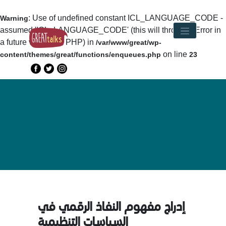
: Use of undefined constant ICL_LANGUAGE_CODE -
Warning
assumed 'ICL_LANGUAGE_CODE' (this will throw an Error in
a future version of PHP) in
/var/www/great/wp-
on line
content/themes/great/functions/enqueues.php
23
إدراج مفهوم النفاذ الرقمي في
السياسات التنظيمية