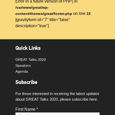
Error in a future version of PHP) in
/var/www/great/wp-
on line
content/themes/great/footer.php
15
[gravityform id="7" title="false"
description="true"]
Quick Links
GREAT Talks 2020
Speakers
Agenda
Subscribe
For those interested in receiving the latest updates
about GREAT Talks 2020, please subscribe here.
First Name *