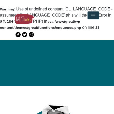
: Use of undefined constant ICL_LANGUAGE_CODE -
Warning
assumed 'ICL_LANGUAGE_CODE' (this will throw an Error in
a future version of PHP) in
/var/www/great/wp-
on line
content/themes/great/functions/enqueues.php
23