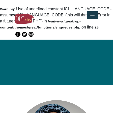
: Use of undefined constant ICL_LANGUAGE_CODE -
Warning
assumed 'ICL_LANGUAGE_CODE' (this will throw an Error in
a future version of PHP) in
/var/www/great/wp-
on line
content/themes/great/functions/enqueues.php
23