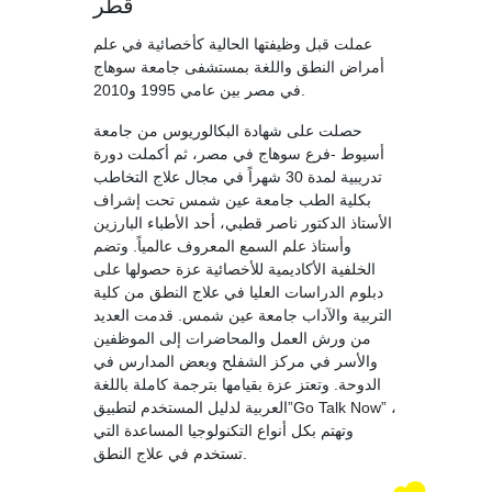
قطر
عملت قبل وظيفتها الحالية كأخصائية في علم
أمراض النطق واللغة بمستشفى جامعة سوهاج
في مصر بين عامي 1995 و2010.
حصلت على شهادة البكالوريوس من جامعة
أسيوط -فرع سوهاج في مصر، ثم أكملت دورة
تدريبية لمدة 30 شهراً في مجال علاج التخاطب
بكلية الطب جامعة عين شمس تحت إشراف
الأستاذ الدكتور ناصر قطبي، أحد الأطباء البارزين
وأستاذ علم السمع المعروف عالمياً. وتضم
الخلفية الأكاديمية للأخصائية عزة حصولها على
دبلوم الدراسات العليا في علاج النطق من كلية
التربية والآداب جامعة عين شمس. قدمت العديد
من ورش العمل والمحاضرات إلى الموظفين
والأسر في مركز الشفلح وبعض المدارس في
الدوحة. وتعتز عزة بقيامها بترجمة كاملة باللغة
العربية لدليل المستخدم لتطبيق”Go Talk Now” ،
وتهتم بكل أنواع التكنولوجيا المساعدة التي
تستخدم في علاج النطق.