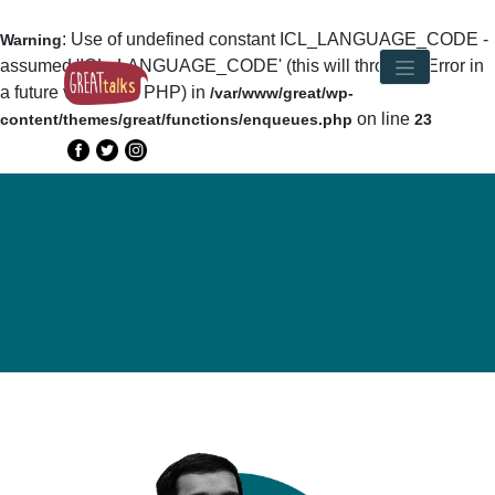
: Use of undefined constant ICL_LANGUAGE_CODE -
Warning
assumed 'ICL_LANGUAGE_CODE' (this will throw an Error in
a future version of PHP) in
/var/www/great/wp-
on line
content/themes/great/functions/enqueues.php
23