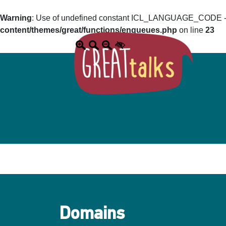
Warning
: Use of undefined constant ICL_LANGUAGE_CODE - a
content/themes/great/functions/enqueues.php
on line
23
Domains