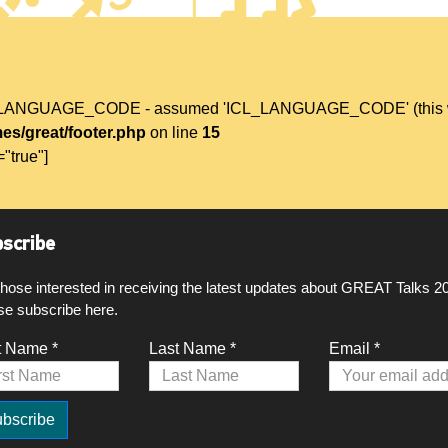
L_LANGUAGE_CODE - assumed 'ICL_LANGUAGE_CODE' (this will t
es/great/footer.php
on line
15
="true"]
scribe
those interested in receiving the latest updates about GREAT Talks 2
se subscribe here.
t Name *
Last Name *
Email *