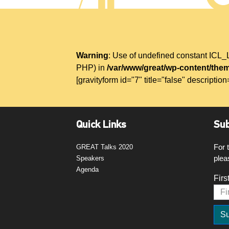
Warning
: Use of undefined constant IC
PHP) in
/var/www/great/wp-content/them
[gravityform id="7" title="false" description
Quick Links
Sub
For 
GREAT Talks 2020
plea
Speakers
Agenda
Firs