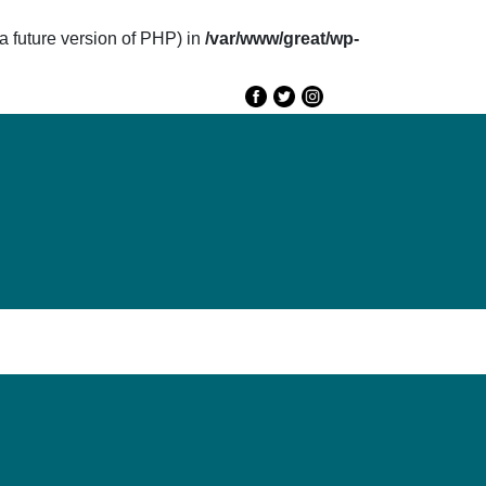
future version of PHP) in
/var/www/great/wp-
e
GREAT 2020
Speakers
Agenda